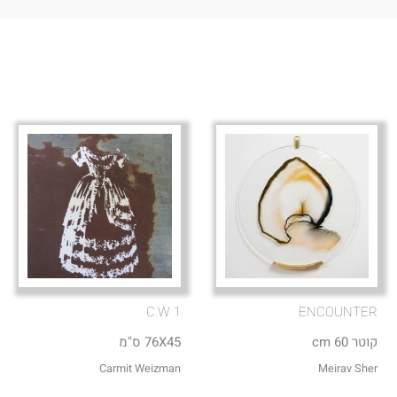
C.W 1
ENCOUNTER
קוטר 60 cm
76X45 ס"מ
Carmit Weizman
Meirav Sher