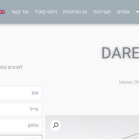
אמנים
תערוכות
מן העיתונות
גיפט קארד
צור קשר
DARE
לפרטים נוספ
Meirav Sh
שם
מייל
טלפון
הודעה