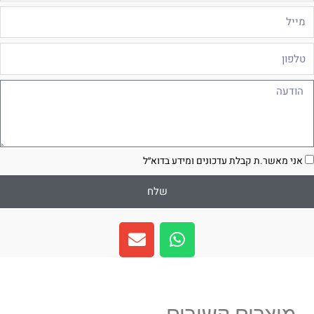
ייל
לפון
ודעה
סכמה
אני מאשר.ת קבלת עדכונים ומידע בדוא״ל
שלח
E
W
n
h
v
a
e
t
l
s