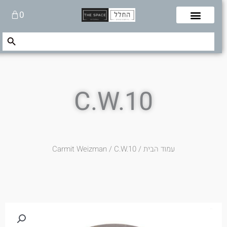
לוג
עגלת
0
תוכן
קניות
Search Button
Search
for:
C.W.10
עמוד הבית
/
/ C.W.10
Carmit Weizman