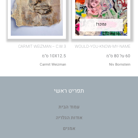
נמכר!
CARMIT WEIZMAN – C.W 3
WOULD-YOU-KNOW-MY-NAME
60 על 80 ס"מ
10X12.5 ס"מ
Carmit Weizman
Niv Bornstein
תפריט ראשי
עמוד הבית
אודות הגלריה
אמנים