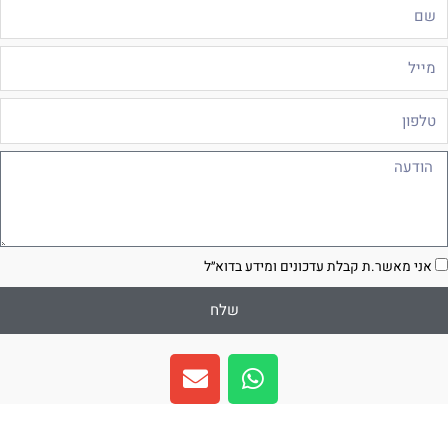
ם
ייל
לפון
ודעה
סכמה
אני מאשר.ת קבלת עדכונים ומידע בדוא״ל
שלח
E
W
n
h
v
a
e
t