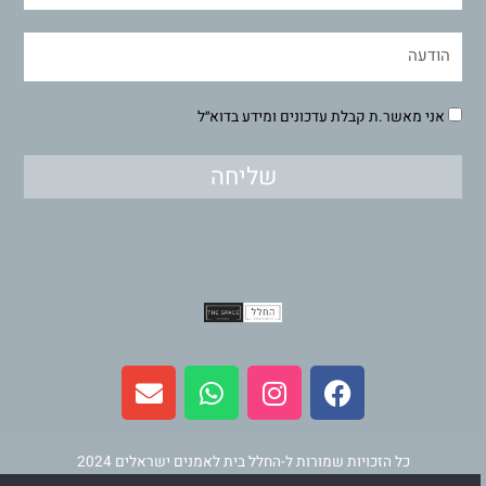
אני מאשר.ת קבלת עדכונים ומידע בדוא״ל
שליחה
E
W
I
F
n
h
n
a
v
a
s
c
e
t
t
e
l
s
a
b
כל הזכויות שמורות ל-החלל בית לאמנים ישראלים 2024