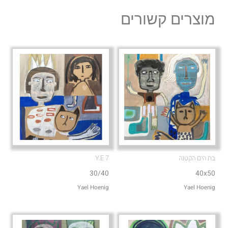
l
s
מוצרים קשורים
o
a
p
p
e
p
בת הים הקטנה
Y.E 7
30/40
40x50
Yael Hoenig‏
Yael Hoenig‏