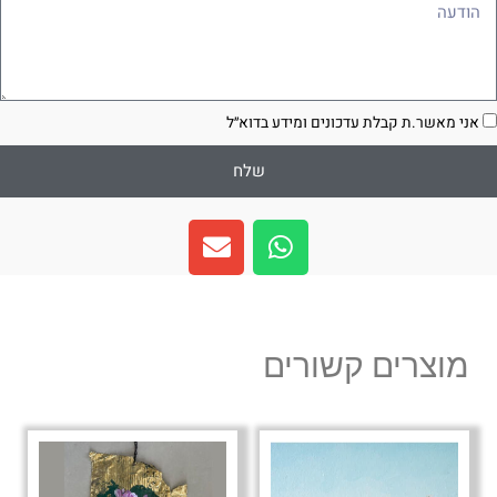
ודעה
סכמה
אני מאשר.ת קבלת עדכונים ומידע בדוא״ל
שלח
E
W
n
h
v
a
e
t
l
s
מוצרים קשורים
o
a
p
p
e
p