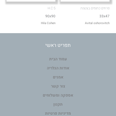
פרחים כתומים בצנצנת
H.C 5
90x90
33x47
Hila Cohen
Avital oshorovitch
תפריט ראשי
עמוד הבית
אודות הגלריה
אמנים
צור קשר
אספקה ומשלוחים
תקנון
מדיניות פרטיות