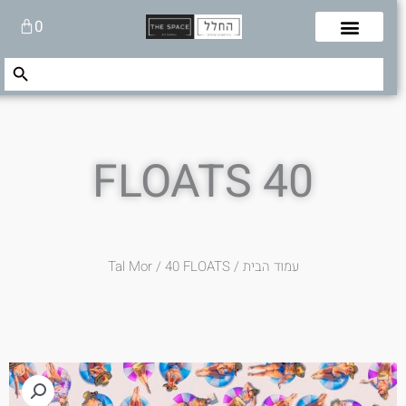
לוג
עגלת
0
תוכן
קניות
Search Button
Search
for:
40 FLOATS
עמוד הבית
/
/ 40 FLOATS
Tal Mor