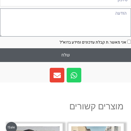
ודעה
סכמה
אני מאשר.ת קבלת עדכונים ומידע בדוא״ל
שלח
E
W
n
h
v
a
e
t
l
s
מוצרים קשורים
o
a
p
p
e
p
Sale!