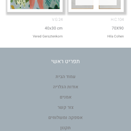
V.G 24
H.C.104
40x30 cm
70X90
Vered Gersztenkorn
Hila Cohen
תפריט ראשי
עמוד הבית
אודות הגלריה
אמנים
צור קשר
אספקה ומשלוחים
תקנון