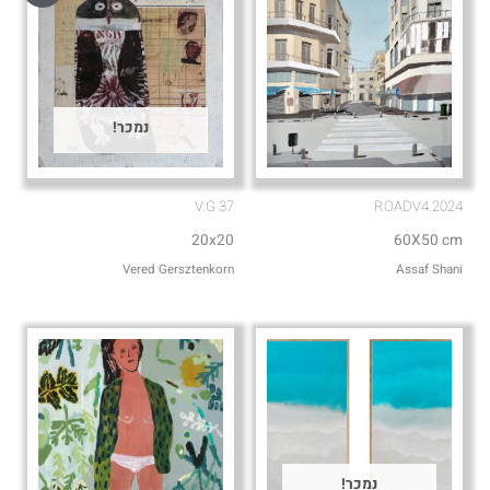
נמכר!
V.G 37
ROADV4.2024
20x20
60X50 cm
Vered Gersztenkorn
Assaf Shani
נמכר!