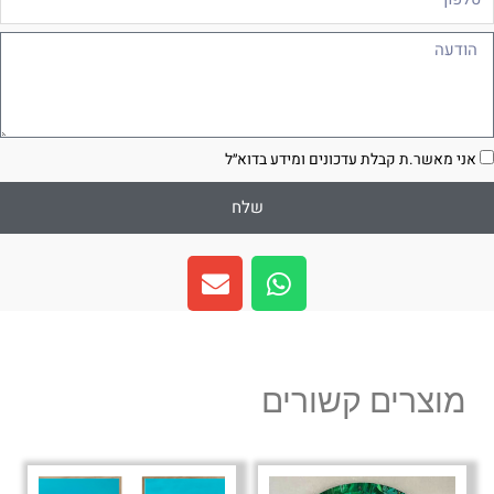
ודעה
סכמה
אני מאשר.ת קבלת עדכונים ומידע בדוא״ל
שלח
E
W
n
h
v
a
e
t
l
s
מוצרים קשורים
o
a
p
p
e
p