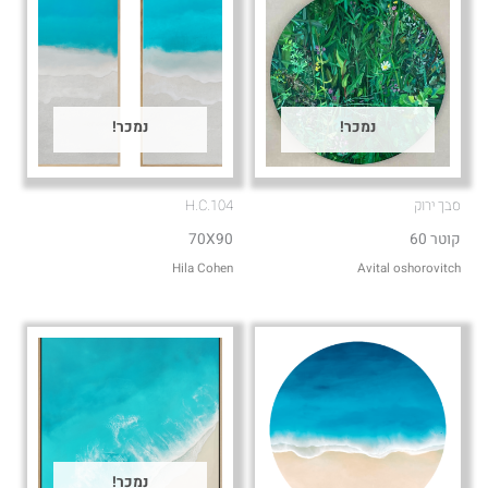
נמכר!
נמכר!
סבך ירוק
H.C.104
קוטר 60
70X90
Hila Cohen
Avital oshorovitch
נמכר!