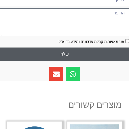
ודעה
סכמה
אני מאשר.ת קבלת עדכונים ומידע בדוא״ל
שלח
E
W
n
h
v
a
e
t
l
s
מוצרים קשורים
o
a
p
p
e
p