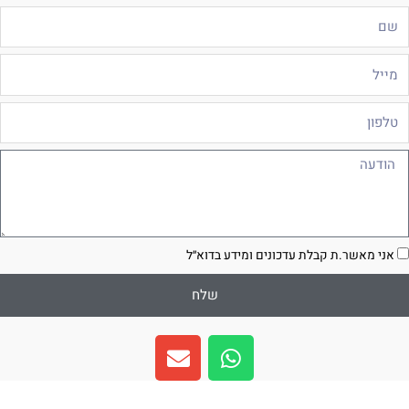
ם
ייל
לפון
ודעה
סכמה
אני מאשר.ת קבלת עדכונים ומידע בדוא״ל
שלח
E
W
n
h
v
a