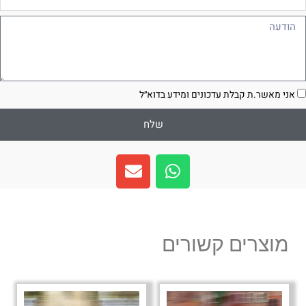
ודעה
סכמה
אני מאשר.ת קבלת עדכונים ומידע בדוא״ל
שלח
E
W
n
h
v
a
e
t
l
s
מוצרים קשורים
o
a
p
p
e
p