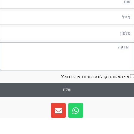
ייל
לפון
ודעה
סכמה
אני מאשר.ת קבלת עדכונים ומידע בדוא״ל
שלח
E
W
n
h
v
a
e
t