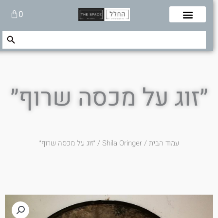
לוג
עגלת
0
תוכן
קניות
Search Button
Search
for:
״זוג על מכסה שרוף״
עמוד הבית
/
Shila Oringer
/ ״זוג על מכסה שרוף״