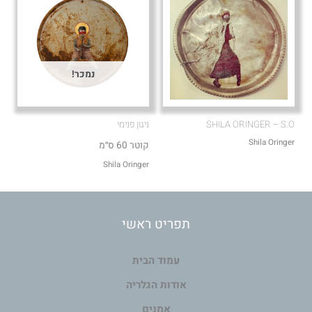
נמכר!
SHILA ORINGER – S.O
ניגון פנימי
Shila Oringer
קוטר 60 ס״מ
Shila Oringer
תפריט ראשי
עמוד הבית
אודות הגלריה
אמנים