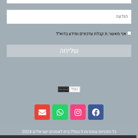
אני מאשר.ת קבלת עדכונים ומידע בדוא״ל
שליחה
E
W
I
F
n
h
n
a
v
a
s
c
e
t
t
e
l
s
a
b
כל הזכויות שמורות ל-החלל בית לאמנים ישראלים 2024