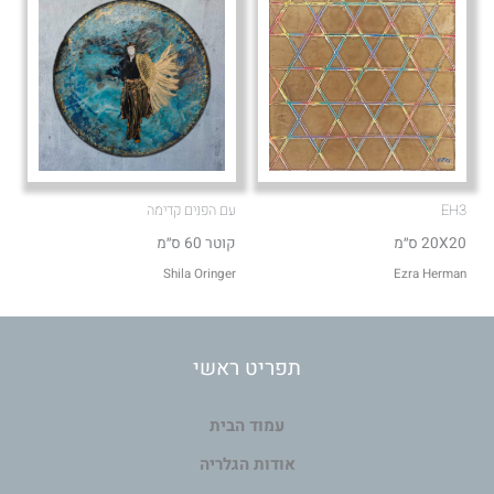
EH3
עם הפנים קדימה
20X20 ס״מ
קוטר 60 ס״מ
Shila Oringer
Ezra Herman
תפריט ראשי
עמוד הבית
אודות הגלריה