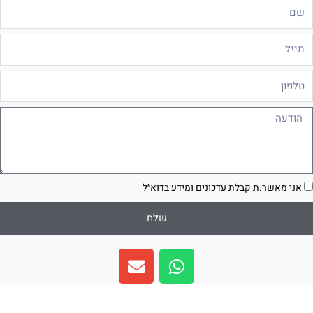
ם
ייל
לפון
ודעה
סכמה
אני מאשר.ת קבלת עדכונים ומידע בדוא״ל
שלח
E
W
n
h
v
a
e
t