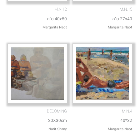
M.N.12
M.N.15
27x40 ס"מ
40x50 ס"מ
Margarita Naot
Margarita Naot
BECOMING
M.N.4
20X30cm
32*40
Nurit Shany
Margarita Naot