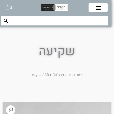
לוג
עגלת
0
תוכן
קניות
Search Button
Search
for:
שקיעה
עמוד הבית
/
Mor Ga'ash
/ שקיעה