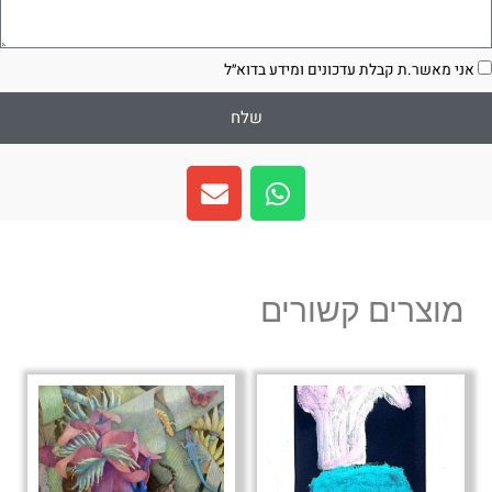
סכמה
אני מאשר.ת קבלת עדכונים ומידע בדוא״ל
שלח
E
W
n
h
v
a
e
t
l
s
מוצרים קשורים
o
a
p
p
e
p