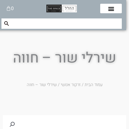
לוג
עגלת
0
תוכן
קניות
Search Button
Search
for:
שירלי שור – חווה
עמוד הבית
/
זרקור אנושי
/ שירלי שור – חווה