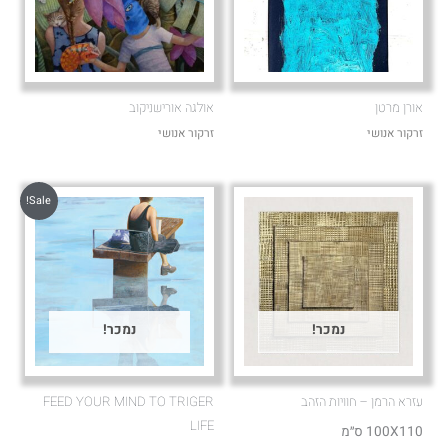
אורן מרטן
אולגה אורישניקוב
זרקור אנושי
זרקור אנושי
Sale!
נמכר!
נמכר!
עזרא הרמן – חוויות הזהב
FEED YOUR MIND TO TRIGER
LIFE
100X110 ס״מ