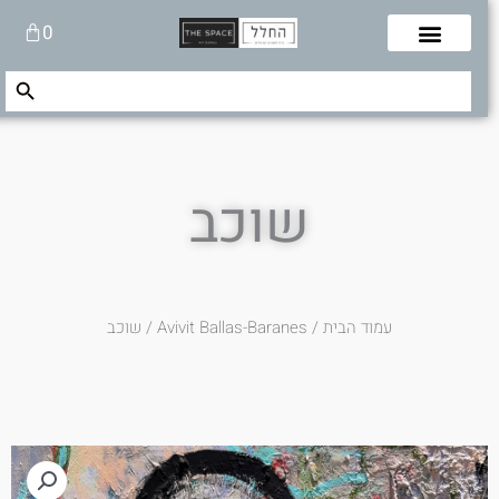
לוג
עגלת
0
תוכן
קניות
Search Button
Search
for:
שוכב
עמוד הבית
/
Avivit Ballas-Baranes
/ שוכב