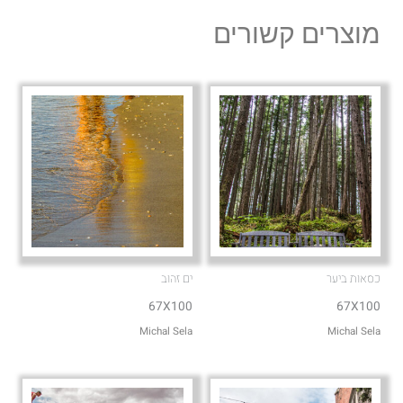
l
s
מוצרים קשורים
o
a
p
p
e
p
כסאות ביער
ים זהוב
67X100
67X100
Michal Sela
Michal Sela