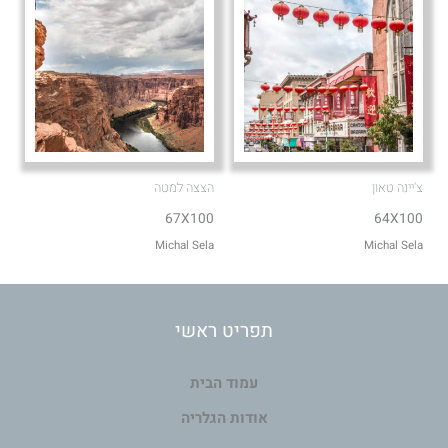
צ'יינה טאון
הצצה למטה
67X100
64X100
Michal Sela
Michal Sela
תפריט ראשי
עמוד הבית
אודות הגלריה