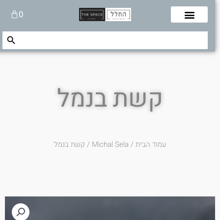
לוג
עגלת
0
תוכן
קניות
Search Button
Search
for:
קשת בנמל
עמוד הבית
/
Michal Sela
/ קשת בנמל