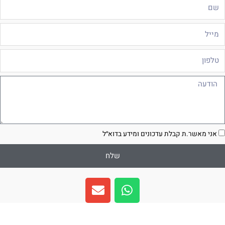
ם
ייל
לפון
ודעה
סכמה
אני מאשר.ת קבלת עדכונים ומידע בדוא״ל
שלח
E
W
n
h
v
a
e
t