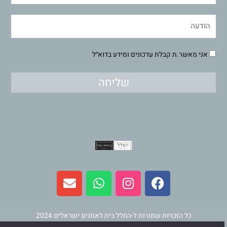
אני מאשר.ת קבלת עדכונים ומידע בדוא״ל
שליחה
E
W
I
F
n
h
n
a
v
a
s
c
e
t
t
e
l
s
a
b
כל הזכויות שמורות ל-החלל בית לאמנים ישראלים 2024