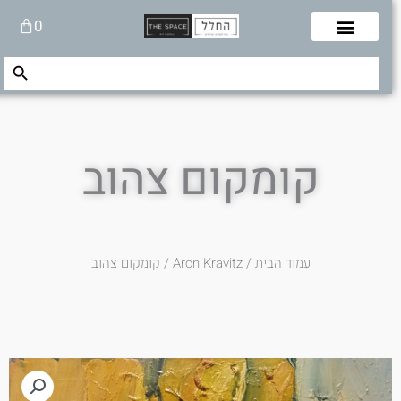
לוג
עגלת
0
תוכן
קניות
Search Button
Search
for:
קומקום צהוב
עמוד הבית
/
Aron Kravitz
/ קומקום צהוב