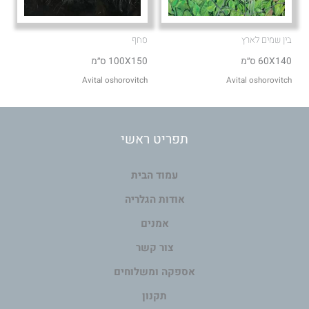
בין שמים לארץ
סחף
60X140 ס״מ
100X150 ס״מ
Avital oshorovitch
Avital oshorovitch
תפריט ראשי
עמוד הבית
אודות הגלריה
אמנים
צור קשר
אספקה ומשלוחים
תקנון