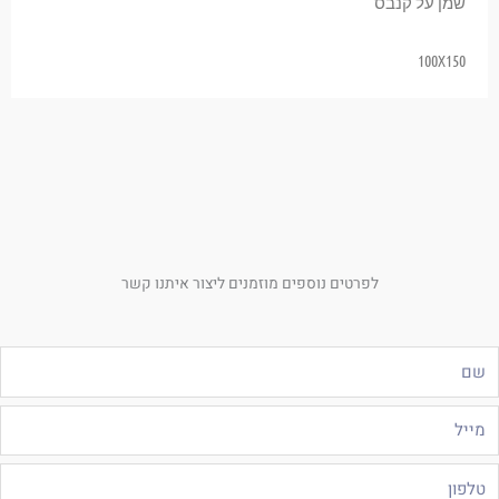
שמן על קנבס
100X150
לפרטים נוספים מוזמנים ליצור איתנו קשר
ם
ייל
לפון