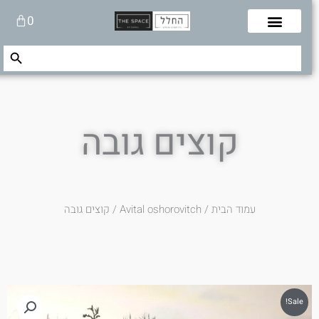
לוג
עגלת
0
תוכן
קניות
Search Button
Search
for:
קוצים גובה
עמוד הבית
/
Avital oshorovitch
/ קוצים גובה
Sale!