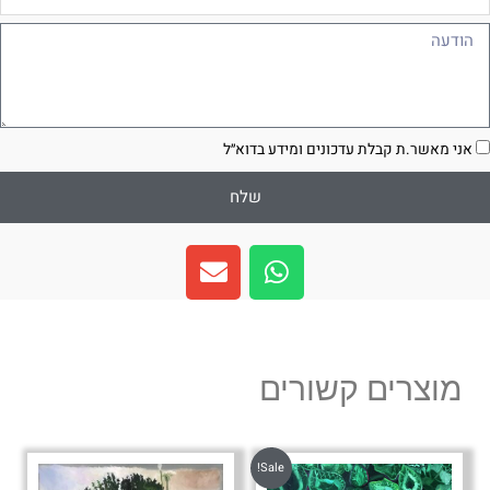
ודעה
סכמה
אני מאשר.ת קבלת עדכונים ומידע בדוא״ל
שלח
E
W
n
h
v
a
e
t
l
s
מוצרים קשורים
o
a
p
p
e
p
Sale!