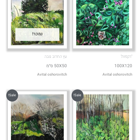
נמכר!
"רקפות"
עץ החרוב גובה
100X120
50X50 ס״מ
Avital oshorovitch
Avital oshorovitch
Sale!
Sale!