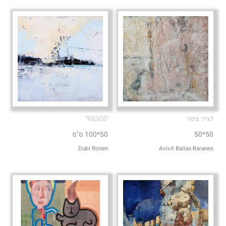
e
p
לצייר ציפור
"RES05"
50*50
50*100 ס"מ
Dubi Ronen
Avivit Ballas-Baranes