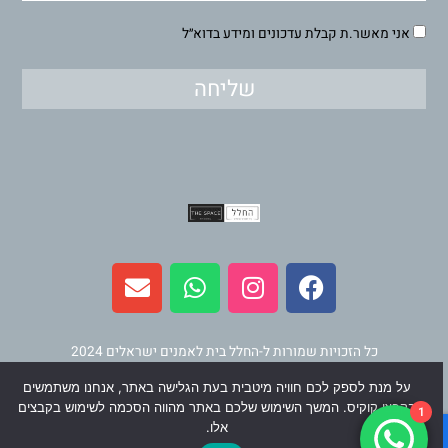
אני מאשר.ת קבלת עדכונים ומידע בדוא״ל
שליחה
E
W
I
F
n
h
n
a
v
a
s
c
e
t
t
e
l
s
a
b
כל הזכויות שמורות ל-החלל בית לאמנים ישראלים 2024
o
a
g
o
על מנת לספק לכם חוויה מיטבית בעת הגלישה באתר, אנחנו משתמשים
p
p
r
o
תחזוקה ופיתוח
וינר מדיה
בקבצי קוקיס. המשך השימוש שלכם באתר מהווה הסכמה לשימוש בקבצים
1
e
p
a
k
אלו.