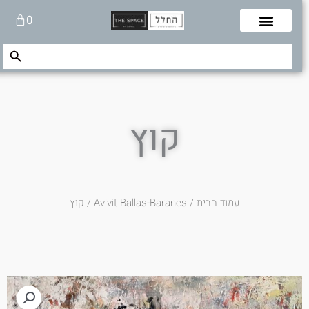
לוג
עגלת
0
תוכן
קניות
Search Button
Search
for:
קוץ
עמוד הבית
/
Avivit Ballas-Baranes
/ קוץ