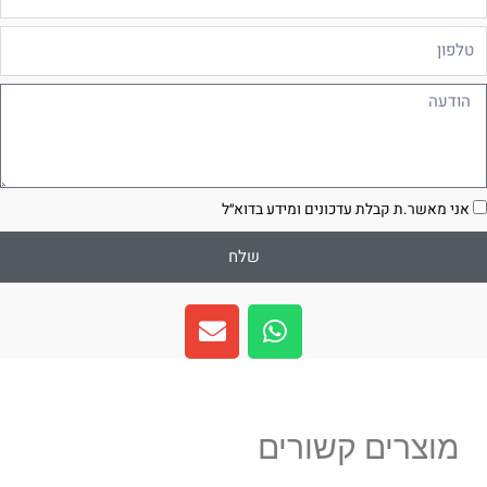
לפון
ודעה
סכמה
אני מאשר.ת קבלת עדכונים ומידע בדוא״ל
שלח
E
W
n
h
v
a
e
t
l
s
מוצרים קשורים
o
a
p
p