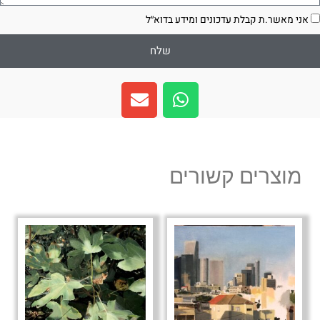
סכמה
אני מאשר.ת קבלת עדכונים ומידע בדוא״ל
שלח
E
W
n
h
v
a
e
t
l
s
מוצרים קשורים
o
a
p
p
e
p