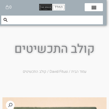
לוג
עגלת
0
תוכן
קניות
Search Button
Search
for:
קולב התכשיטים
עמוד הבית
/
David Fitusi
/ קולב התכשיטים