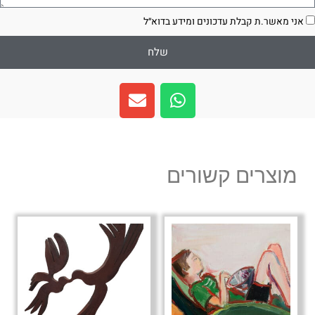
סכמה
אני מאשר.ת קבלת עדכונים ומידע בדוא״ל
שלח
E
W
n
h
v
a
e
t
l
s
מוצרים קשורים
o
a
p
p
e
p