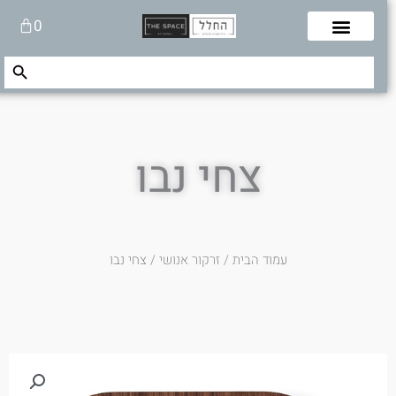
לוג
עגלת
0
תוכן
קניות
Search Button
Search
for:
צחי נבו
עמוד הבית
/
זרקור אנושי
/ צחי נבו