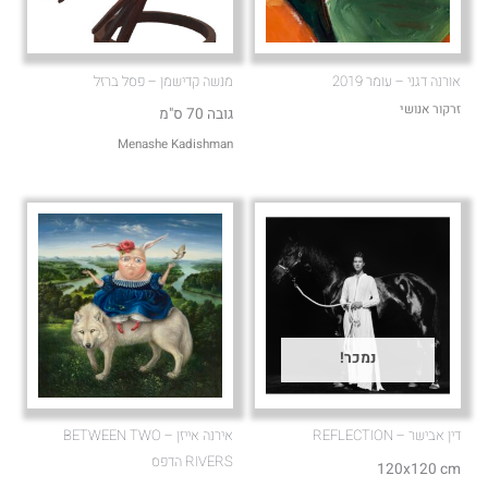
אורנה דגני – עומר 2019
מנשה קדישמן – פסל ברזל
זרקור אנושי
גובה 70 ס"מ
Menashe Kadishman
נמכר!
דין אבישר – REFLECTION
אירנה אייזן – BETWEEN TWO
RIVERS הדפס
120x120 cm