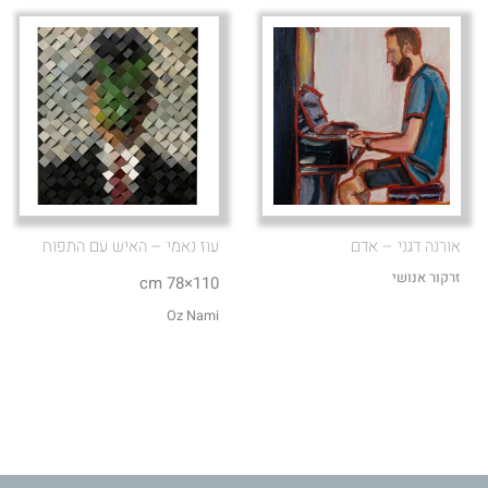
אורנה דגני – אדם
עוז נאמי – האיש עם התפוח
זרקור אנושי
110×78 cm
Oz Nami