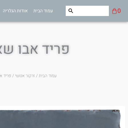
ילוג
Search Button
Search
עגלת
0
עמוד הבית
אודות הגלריה
תוכן
for:
קניות
פריד אבו ש
עמוד הבית
/
זרקור אנושי
/ פריד א