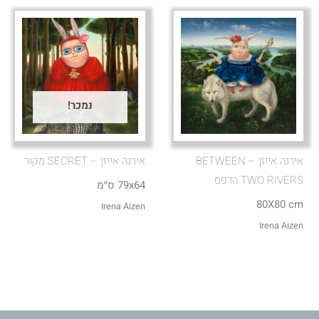
נמכר!
אירנה אייזן – BETWEEN
אירנה אייזן – SECRET מקור
TWO RIVERS הדפס
79x64 ס״מ
80X80 cm
Irena Aizen
Irena Aizen