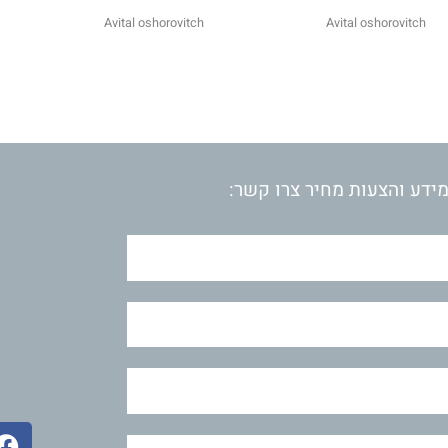
Avital oshorovitch
Avital oshorovitch
ידע והצעות מחיר צרו קשר:
F