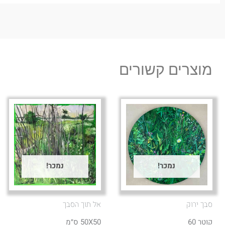
מוצרים קשורים
נמכר!
נמכר!
סבך ירוק
אל תוך הסבך
קוטר 60
50X50 ס״מ