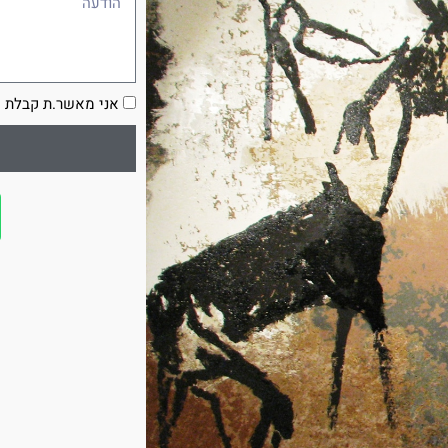
הסכמה
אני מאשר.ת קבלת ע