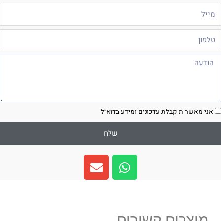
ייל
לפון
ודעה
סכמה
אני מאשר.ת קבלת עדכונים ומידע בדוא״ל
שלח
E
W
n
h
v
a
e
t
l
s
מוצרים קשורים