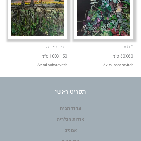
A.O 2
רגבים באדמה
60X60 ס"מ
100X150 ס״מ
Avital oshorovitch
Avital oshorovitch
תפריט ראשי
עמוד הבית
אודות הגלריה
אמנים