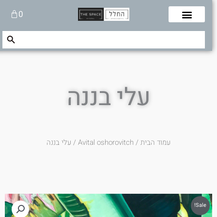
לוג
עגלת
0
תוכן
קניות
Search Button
Search
for:
עלי בננה
עמוד הבית
/
Avital oshorovitch
/ עלי בננה
Sale!