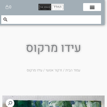
לוג
עגלת
0
תוכן
קניות
Search Button
Search
for:
עידו מרקוס
עמוד הבית
/
זרקור אנושי
/ עידו מרקוס