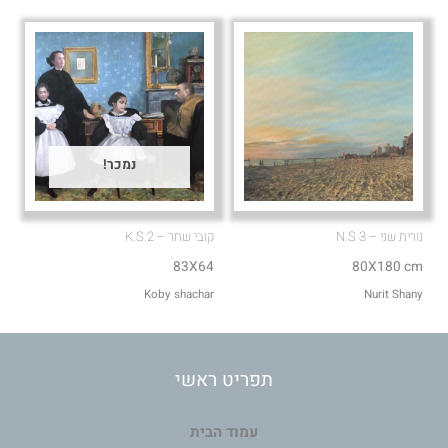
נמכר!
נורית שני – N.S 3
קובי שחר – K.S.2
83X64
80X180 cm
Koby shachar
Nurit Shany
תפריט ראשי
עמוד הבית