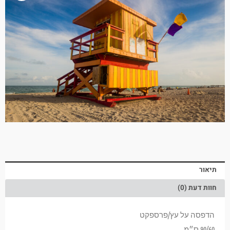
תיאור
חוות דעת (0)
הדפסה על עץ/פרספקט
90/60 ס״מ