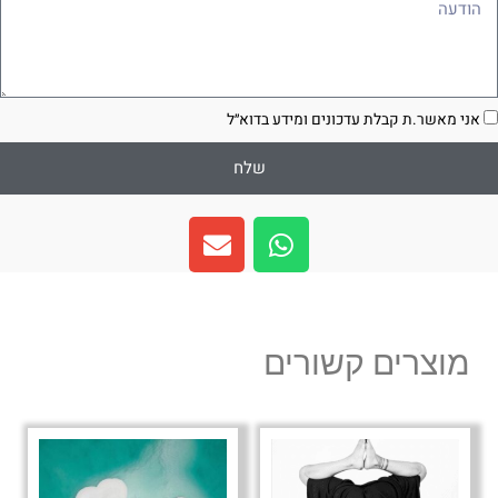
ודעה
סכמה
אני מאשר.ת קבלת עדכונים ומידע בדוא״ל
שלח
E
W
n
h
v
a
e
t
l
s
מוצרים קשורים
o
a
p
p
e
p