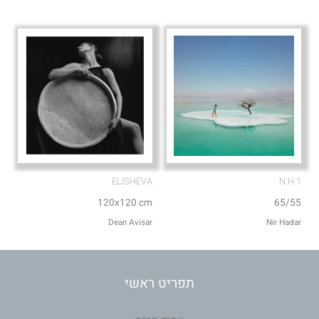
ELISHEVA
N.H 1
120x120 cm
65/55
Dean Avisar
Nir Hadar
תפריט ראשי