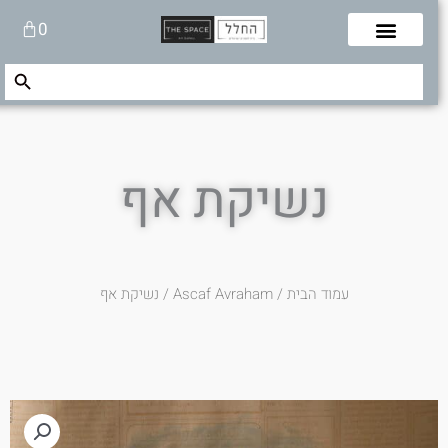
לוג
עגלת
0
תוכן
קניות
Search Button
Search
for:
נשיקת אף
עמוד הבית
/
Ascaf Avraham
/ נשיקת אף