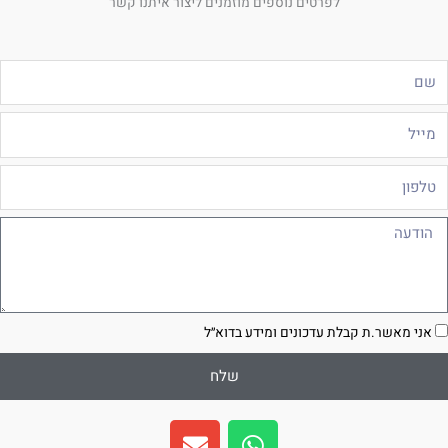
לפרטים נוספים מוזמנים ליצור איתנו קשר
ם
ייל
לפון
ודעה
סכמה
אני מאשר.ת קבלת עדכונים ומידע בדוא״ל
שלח
E
W