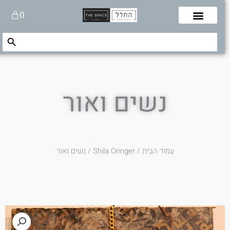
לוג
עגלת
0
תוכן
קניות
Search Button
Search
for:
נשים ואור
עמוד הבית
/
Shila Oringer
/ נשים ואור