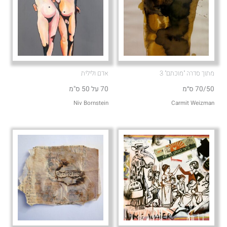
מתוך סדרה "מוכתם" 3
אדם ולילית
70/50 ס״מ
70 על 50 ס"מ
Niv Bornstein
Carmit Weizman