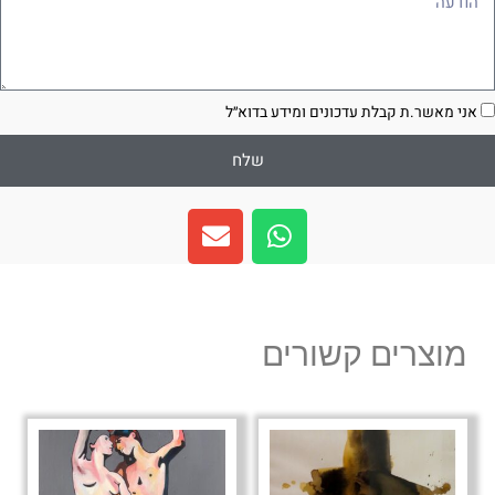
סכמה
אני מאשר.ת קבלת עדכונים ומידע בדוא״ל
שלח
E
W
n
h
v
a
e
t
l
s
מוצרים קשורים
o
a
p
p
e
p