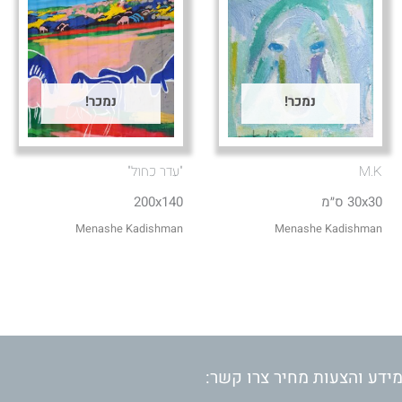
נמכר!
נמכר!
M.K
"עדר כחול"
30x30 ס״מ
200x140
Menashe Kadishman
Menashe Kadishman
ידע והצעות מחיר צרו קשר: