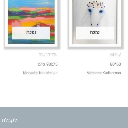
נמכר!
נמכר!
M.K.2
עדר כבשים
60*80
90x75 ס״מ
Menashe Kadishman
Menashe Kadishman
לקבלת מ