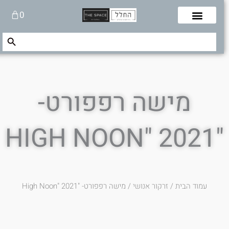
לוג
עגלת
0
תוכן
קניות
Search Button
Search
for:
מישה רפפורט-
"HIGH NOON" 2021
עמוד הבית
/
זרקור אנושי
/ מישה רפפורט- "High Noon" 2021