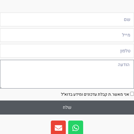
ם
ייל
לפון
ודעה
סכמה
אני מאשר.ת קבלת עדכונים ומידע בדוא״ל
שלח
E
W
n
h