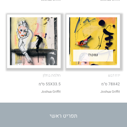
נמכר!
ירח דבש
חולמת בחלון
78X42 ס"מ
55X33.5 ס״מ
Joshua Griffit​
Joshua Griffit​
תפריט ראשי