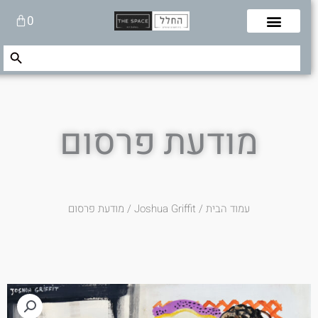
לוג
עגלת
0
תוכן
קניות
Search Button
Search
for:
מודעת פרסום
עמוד הבית
/
Joshua Griffit​
/ מודעת פרסום