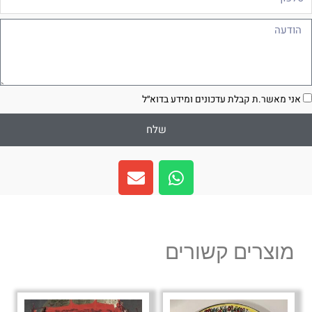
ודעה
סכמה
אני מאשר.ת קבלת עדכונים ומידע בדוא״ל
שלח
E
W
n
h
v
a
e
t
l
s
מוצרים קשורים
o
a
p
p
e
p