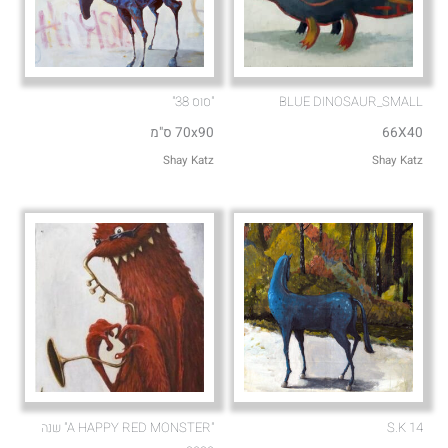
BLUE DINOSAUR_SMALL
"סוס 38"
66X40
70x90 ס"מ
Shay Katz
Shay Katz
S.K 14
"A HAPPY RED MONSTER" שנה