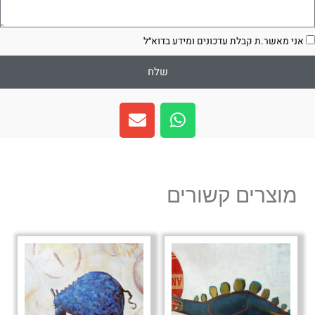
סכמה
אני מאשר.ת קבלת עדכונים ומידע בדוא״ל
שלח
E
W
n
h
v
a
e
t
l
s
מוצרים קשורים
o
a
p
p
e
p