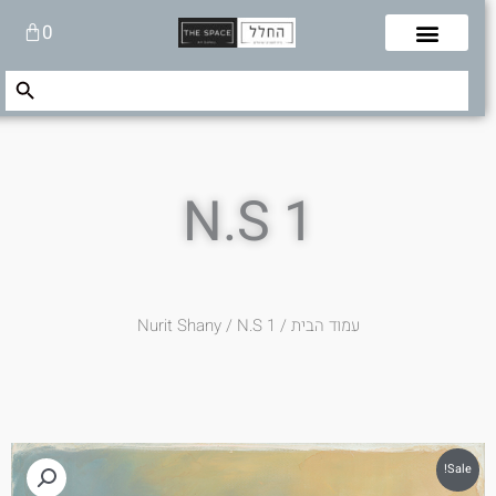
לוג
עגלת
0
תוכן
קניות
Search Button
Search
for:
N.S 1
עמוד הבית
/
/ N.S 1
Nurit Shany
Sale!