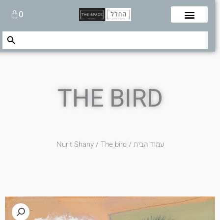
לוג
עגלת
0
תוכן
קניות
Search Button
Search
for:
THE BIRD
עמוד הבית
/
/ The bird
Nurit Shany