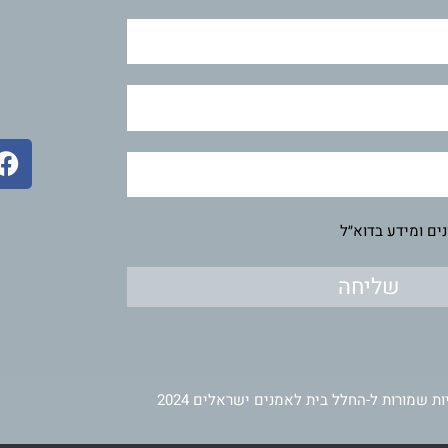
F
a
c
e
ים ומידע בדוא״ל
b
o
שליחה
o
k
ות שמורות ל-החלל בית לאמנים ישראלים 2024