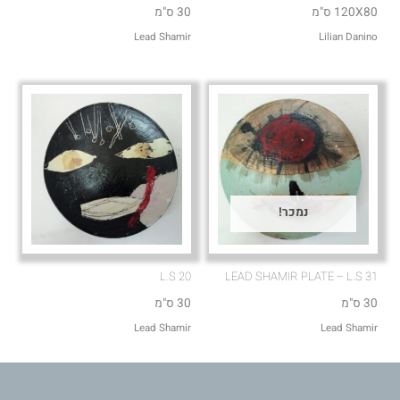
120X80 ס"מ
30 ס"מ
Lead Shamir
Lilian Danino
נמכר!
L.S 20
LEAD SHAMIR PLATE – L.S 31
30 ס"מ
30 ס"מ
Lead Shamir
Lead Shamir