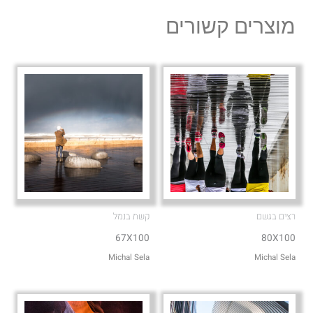
l
s
מוצרים קשורים
o
a
p
p
e
p
רצים בגשם
קשת בנמל
67X100
80X100
Michal Sela
Michal Sela