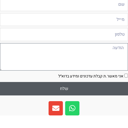
ם
ייל
לפון
ודעה
סכמה
אני מאשר.ת קבלת עדכונים ומידע בדוא״ל
שלח
E
W
n
h
v
a
e
t