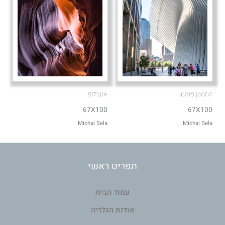
התמנון מנהטן
אנטילופ
67X100
67X100
Michal Sela
Michal Sela
תפריט ראשי
עמוד הבית
אודות הגלריה