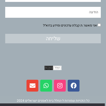
אני מאשר.ת קבלת עדכונים ומידע בדוא״ל
שליחה
E
W
I
F
n
h
n
a
v
a
s
c
e
t
t
e
l
s
a
b
כל הזכויות שמורות ל-החלל בית לאמנים ישראלים 2024