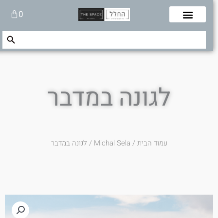
לוג
עגלת
0
תוכן
קניות
Search Button
Search
for:
לגונה במדבר
עמוד הבית
/
Michal Sela
/ לגונה במדבר