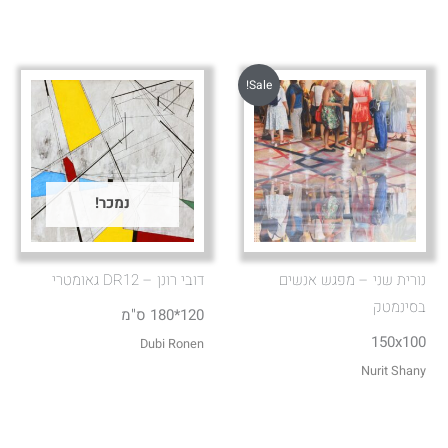
Sale!
נמכר!
נורית שני – מפגש אנשים
דובי רונן – DR12 גאומטרי
בסינמטק
120*180 ס"מ
150x100
Dubi Ronen
Nurit Shany