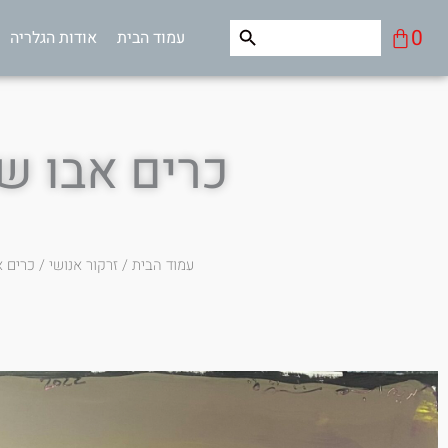
ילוג
Search Button
Search
עגלת
0
עמוד הבית
אודות הגלריה
תוכן
for:
קניות
כרים אבו ש
עמוד הבית
/
זרקור אנושי
/ כרים 