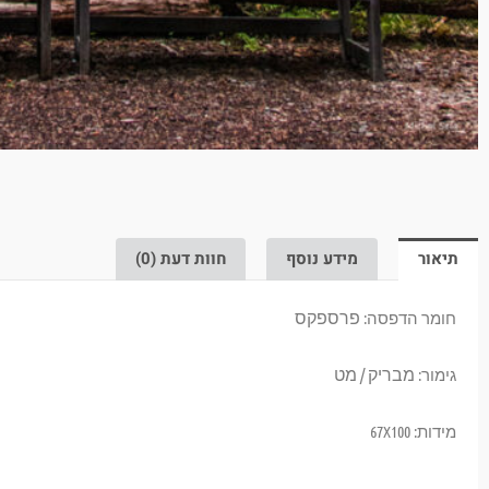
תיאור
מידע נוסף
חוות דעת (0)
פרספקס
חומר הדפסה:
מבריק / מט
גימור:
מידות: 67X100