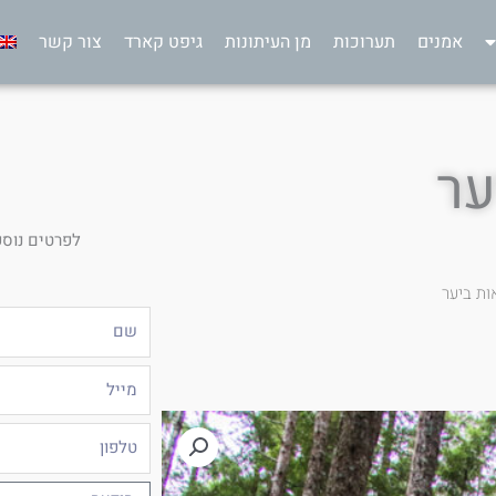
אמנים
תערוכות
מן העיתונות
גיפט קארד
צור קשר
ער
לפרטים נוספ
ות ביער
שם
מייל
טלפון
הודעה