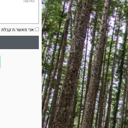
הסכמה
אני מאשר.ת קבלת ע