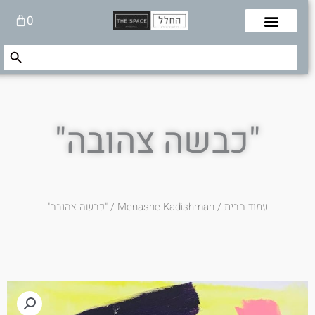
לוג
עגלת
0
תוכן
קניות
Search Button
Search
for:
"כבשה צהובה"
עמוד הבית
/
Menashe Kadishman
/ "כבשה צהובה"