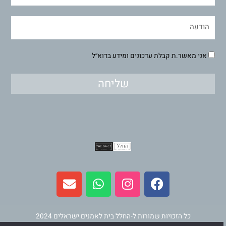
אני מאשר.ת קבלת עדכונים ומידע בדוא״ל
שליחה
E
W
I
F
n
h
n
a
v
a
s
c
e
t
t
e
l
s
a
b
כל הזכויות שמורות ל-החלל בית לאמנים ישראלים 2024