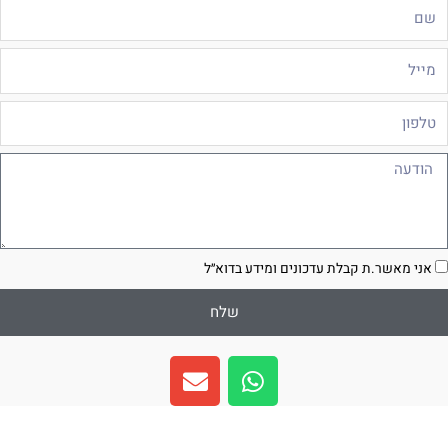
ם
ייל
לפון
ודעה
סכמה
אני מאשר.ת קבלת עדכונים ומידע בדוא״ל
שלח
E
W
n
h
v
a
e
t