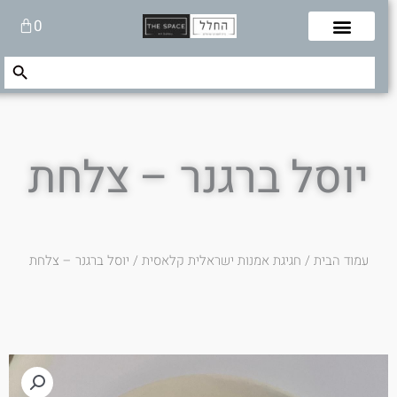
לוג
עגלת
0
תוכן
קניות
Search Button
Search
for:
יוסל ברגנר – צלחת
עמוד הבית
/
חגיגת אמנות ישראלית קלאסית
/ יוסל ברגנר – צלחת