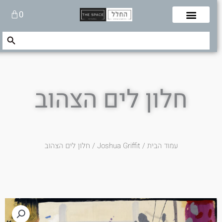
לוג
עגלת
0
תוכן
קניות
Search Button
Search
for:
חלון לים הצהוב
עמוד הבית
/
Joshua Griffit​
/ חלון לים הצהוב