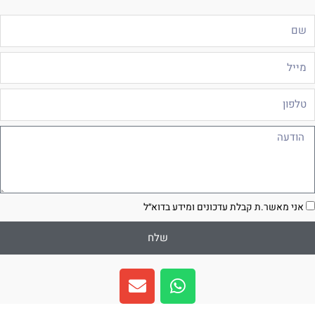
ם
ייל
לפון
ודעה
סכמה
אני מאשר.ת קבלת עדכונים ומידע בדוא״ל
שלח
E
W
n
h
v
a