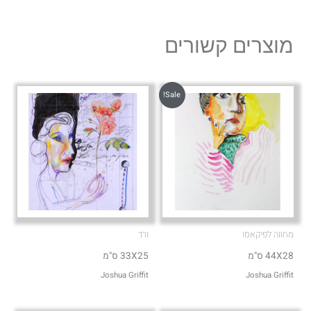
e
t
l
s
מוצרים קשורים
o
a
p
p
e
p
Sale!
מחווה לפיקאסו
ורד
44X28 ס"מ
33X25 ס"מ
Joshua Griffit​
Joshua Griffit​