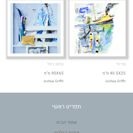
נוף ימי
קימונו כחול
40.5X25 ס"מ
90X65 ס"מ
Joshua Griffit​
Joshua Griffit​
תפריט ראשי
עמוד הבית
אודות הגלריה