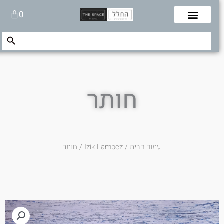
לוג
עגלת
0
תוכן
קניות
Search Button
Search
for:
חותר
עמוד הבית
/
Izik Lambez
/ חותר