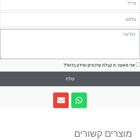
לפון
ודעה
סכמה
אני מאשר.ת קבלת עדכונים ומידע בדוא״ל
שלח
E
W
n
h
v
a
e
t
l
s
מוצרים קשורים
o
a