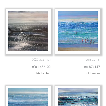
p
p
e
p
חוף עם חסקה
דמות צפה 2022
87x147 סמ
100*145 ס"מ
Izik Lambez
Izik Lambez