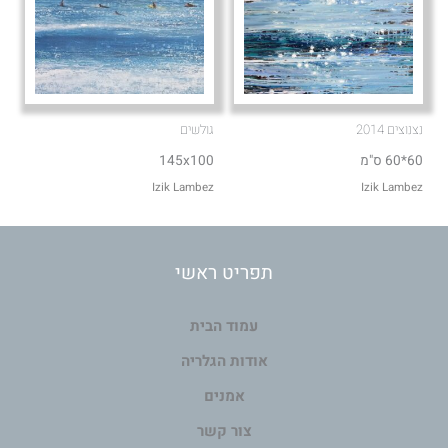
נצנוצים 2014
גולשים
60*60 ס"מ
145x100
Izik Lambez
Izik Lambez
תפריט ראשי
עמוד הבית
אודות הגלריה
אמנים
צור קשר