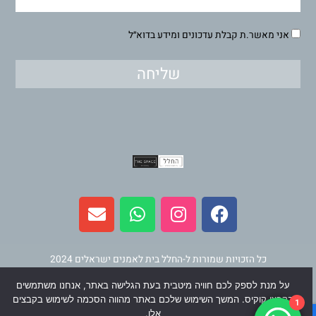
אני מאשר.ת קבלת עדכונים ומידע בדוא״ל
שליחה
E
W
I
F
n
h
n
a
v
a
s
c
e
t
t
e
l
s
a
b
כל הזכויות שמורות ל-החלל בית לאמנים ישראלים 2024
o
a
g
o
על מנת לספק לכם חוויה מיטבית בעת הגלישה באתר, אנחנו משתמשים
p
p
r
o
תחזוקה ופיתוח
וינר מדיה
בקבצי קוקיס. המשך השימוש שלכם באתר מהווה הסכמה לשימוש בקבצים
1
אלו.