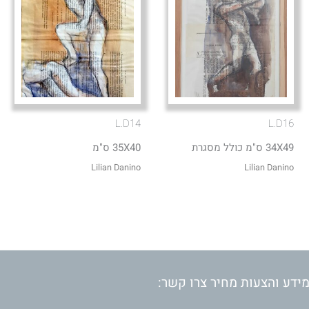
L.D14
L.D16
34X49 ס"מ כולל מסגרת
35X40 ס"מ
Lilian Danino
Lilian Danino
ידע והצעות מחיר צרו קשר: