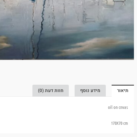
תיאור
מידע נוסף
חוות דעת (0)
oil on cnvas
170X70 cm