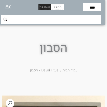
לוג
עגלת
0
תוכן
קניות
Search Button
Search
for:
הסבון
עמוד הבית
/
David Fitusi
/ הסבון