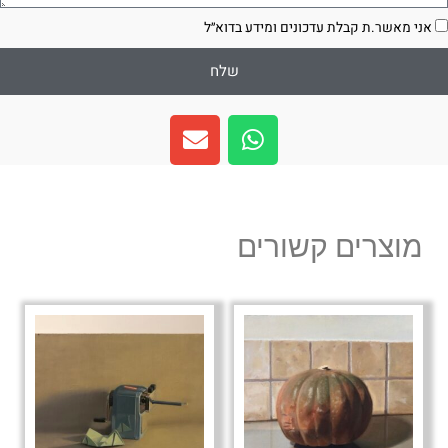
סכמה
אני מאשר.ת קבלת עדכונים ומידע בדוא״ל
שלח
E
W
n
h
v
a
e
t
l
s
מוצרים קשורים
o
a
p
p
e
p