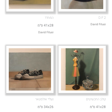
D.F 2
המחדד
David Fitusi
41x28 ס״מ
David Fitusi
קולב התכשיטים
נעליי אולסטאר
41x28 ס״מ
34x26 ס״מ