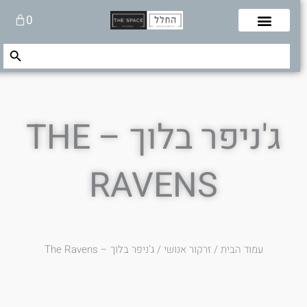
לוג
עגלת
0
תוכן
קניות
Search Button
Search
for:
ג'ניפר בלוך – THE
RAVENS
עמוד הבית
/
זרקור אנושי
/ ג'ניפר בלוך – The Ravens