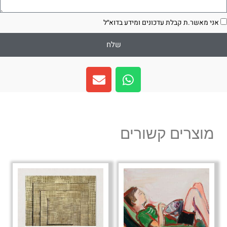
סכמה
אני מאשר.ת קבלת עדכונים ומידע בדוא״ל
שלח
E
W
n
h
v
a
e
t
l
s
מוצרים קשורים
o
a
p
p
e
p