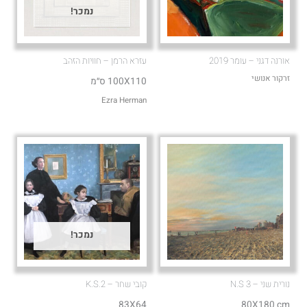
נמכר!
אורנה דגני – עומר 2019
עזרא הרמן – חוויות הזהב
זרקור אנושי
100X110 ס״מ
Ezra Herman
נמכר!
נורית שני – N.S 3
קובי שחר – K.S.2
83X64
80X180 cm