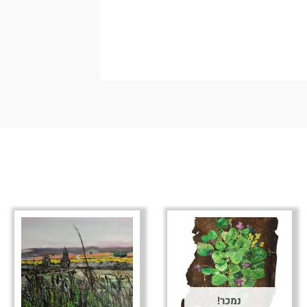
נמכר!