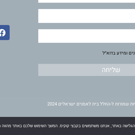
F
a
c
e
ים ומידע בדוא״ל
b
o
שליחה
o
k
ות שמורות ל-החלל בית לאמנים ישראלים 2024
תחזוקה ופיתוח
וינר מדיה
הגלישה באתר, אנחנו משתמשים בקבצי קוקיס. המשך השימוש שלכם באתר מהווה ה